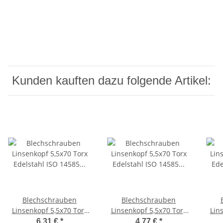
Kunden kauften dazu folgende Artikel:
Blechschrauben
Blechschrauben
Linsenkopf 5,5x70 Torx
Linsenkopf 5,5x70 Torx
Lin
Edelstahl ISO 14585 DIN
Edelstahl ISO 14585 DIN
Edel
6,31 €
*
4,77 €
*