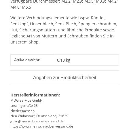
Verfügbare Durchmesser: M2,2; M2,9; M3,5; M3,9; M4,2;
M4,8; M5,5
Weitere Verbindungselemente wie bspw. Rändel,
Senkkopf, Linsenblech, Senk Blech, Spenglerschrauben,
Hut, Sicherungsmuttern und ähnliche Produkte sowie
jegliche Art von Muttern und Schrauben finden Sie in
unserem Shop.
Produkteigenschaft
Wert
0,18
kg
Artikelgewicht:
Angaben zur Produktsicherheit
Herstellerinformationen:
MDG Service GmbH
Lessingstraße 63
Niedersachsen
Neu Wulmstorf, Deutschland, 21629
gpsr@meinschraubenversand.de
https://www.meinschraubenversand.de