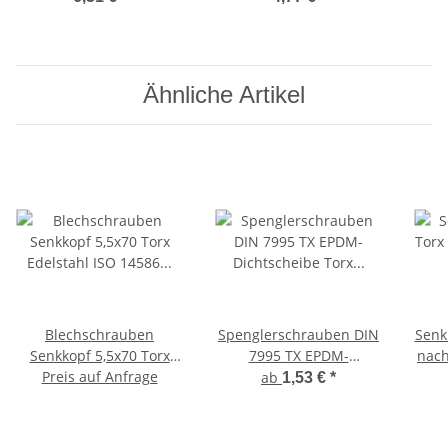
7981 Bohrspitze-
7981 Bohrspitze-
selbstschneidend 4,8 x
selbstschneidend 4,2 x
sel
60 mm 50
50 mm 50
Ähnliche Artikel
Blechschrauben
Spenglerschrauben DIN
Senk
Senkkopf 5,5x70 Torx
7995 TX EPDM-
nach
Edelstahl ISO 14586 DIN
Preis auf Anfrage
Dichtscheibe Torx
T
ab
1,53 €
*
7982 Bohrspitze-
Neopren-
selbstschneidend 5,5 x
Gummidichtung
70 mm 100 Stück
rostfreier A2 Edelstahl
Vol