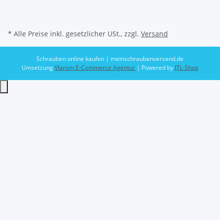
* Alle Preise inkl. gesetzlicher USt., zzgl.
Versand
Schrauben online kaufen | meinschraubenversand.de
Umsetzung
Vlarom E-Commerce Agentur
| Powered by
JTL-Shop