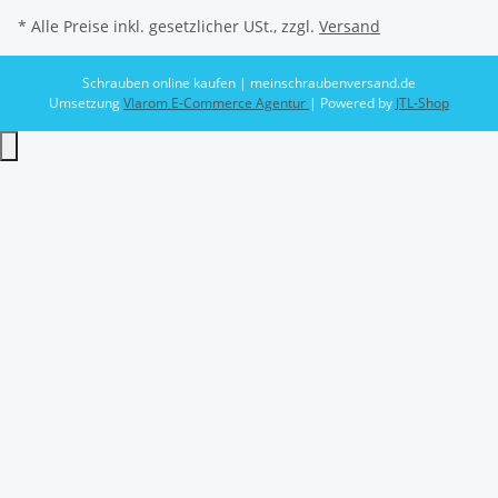
* Alle Preise inkl. gesetzlicher USt., zzgl.
Versand
Schrauben online kaufen | meinschraubenversand.de
Umsetzung
Vlarom E-Commerce Agentur
| Powered by
JTL-Shop