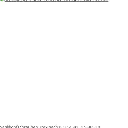
Senkkopfschrauben Torx nach ISO 14581 DIN 965 TX