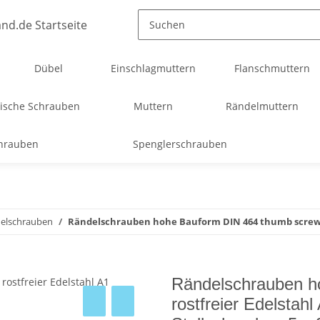
Dübel
Einschlagmuttern
Flanschmuttern
ische Schrauben
Muttern
Rändelmuttern
chrauben
Spenglerschrauben
delschrauben
Rändelschrauben hohe Bauform DIN 464 thumb screw 
Rändelschrauben h
rostfreier Edelsta