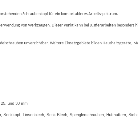
vorstehenden Schraubenkopf für ein komfortableres Arbeitsspektrum.
 Verwendung von Werkzeugen. Dieser Punkt kann bei Justierarbeiten besonders h
ndelschrauben unverzichtbar. Weitere Einsatzgebiete bilden Haushaltsgeräte, M
0, 25, und 30 mm
, Senkkopf, Linsenblech, Senk Blech, Spenglerschrauben, Hutmuttern, Siche