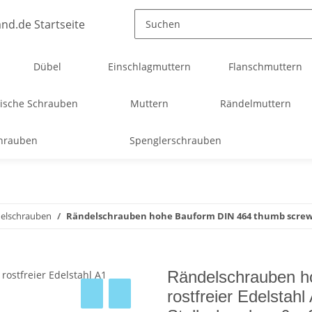
Dübel
Einschlagmuttern
Flanschmuttern
ische Schrauben
Muttern
Rändelmuttern
chrauben
Spenglerschrauben
delschrauben
Rändelschrauben hohe Bauform DIN 464 thumb screw 
Rändelschrauben h
rostfreier Edelsta