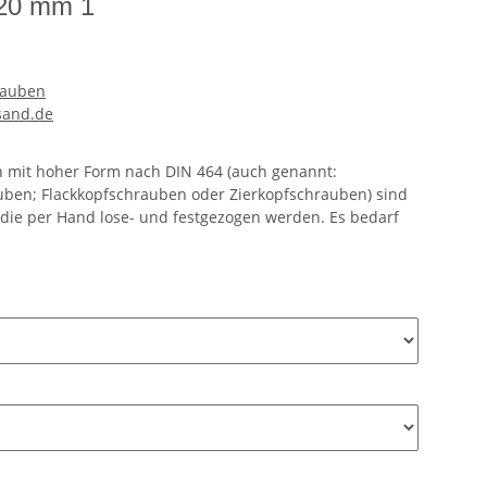
 20 mm 1
rauben
sand.de
n mit hoher Form nach DIN 464 (auch genannt:
ben; Flackkopfschrauben oder Zierkopfschrauben) sind
die per Hand lose- und festgezogen werden. Es bedarf