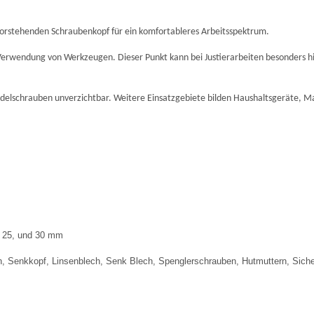
vorstehenden Schraubenkopf für ein komfortableres Arbeitsspektrum.
 Verwendung von Werkzeugen. Dieser Punkt kann bei Justierarbeiten besonders h
ndelschrauben unverzichtbar. Weitere Einsatzgebiete bilden Haushaltsgeräte, M
0, 25, und 30 mm
, Senkkopf, Linsenblech, Senk Blech, Spenglerschrauben, Hutmuttern, Siche