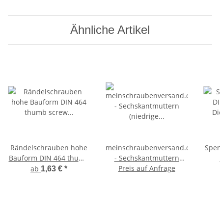
Ähnliche Artikel
Rändelschrauben hohe
meinschraubenversand.de
Spen
Bauform DIN 464 thumb
- Sechskantmuttern
screw rostfreier
(niedrige Form, mit Fase)
Preis auf Anfrage
D
ab
1,63 €
*
Edelstahl A1
nach DIN 439 / ISO 4035
Daumenschrauben
- Halbmuttern A2 V2A
Stellschrauben
rostfreier Edelstahl -
ros
flache Standardmutter