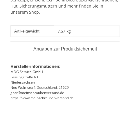
Hut, Sicherungsmuttern und mehr finden Sie in
unserem Shop.
Produkteigenschaft
Wert
7,57
kg
Artikelgewicht:
Angaben zur Produktsicherheit
Herstellerinformationen:
MDG Service GmbH
Lessingstraße 63
Niedersachsen
Neu Wulmstorf, Deutschland, 21629
gpsr@meinschraubenversand.de
https://www.meinschraubenversand.de