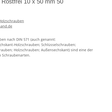
 Rostfrei 10 x 50 mm 50
Holzschrauben
sand.de
uben nach DIN 571 (auch genannt:
hskant-Holzschrauben; Schlüsselschrauben;
auben; Holzschrauben; Außensechskant) sind eine der
n Schraubenarten.