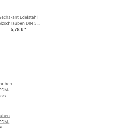
Sechskant Edelstahl
olzschrauben DIN 571
Wiener Schrauben
5,78 €
*
Schlüsselschrauben
Holzschrauben
Edelstahlschrauben
ostfrei 6 x 25 mm 50
auben
EPDM-
Torx
*