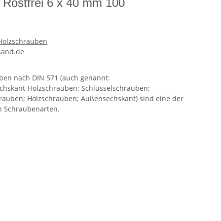
 Rostfrei 6 x 40 mm 100
Holzschrauben
sand.de
uben nach DIN 571 (auch genannt:
hskant-Holzschrauben; Schlüsselschrauben;
auben; Holzschrauben; Außensechskant) sind eine der
n Schraubenarten.