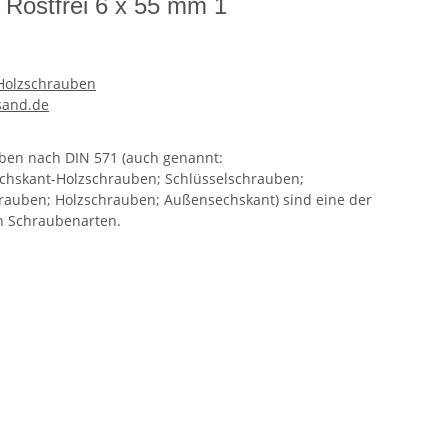
 Rostfrei 6 x 55 mm 1
Holzschrauben
sand.de
uben nach DIN 571 (auch genannt:
hskant-Holzschrauben; Schlüsselschrauben;
auben; Holzschrauben; Außensechskant) sind eine der
n Schraubenarten.