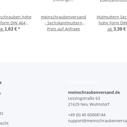
lschrauben hohe
meinschraubenversand.de
Hutmuttern Sec
form DIN 464
- Sechskantmuttern
hohe Form DIN
screw rostfreier
(niedrige Form, mit
Preis auf Anfrage
Edelstahlmutt
ab
ab
1,63 €
*
3,39 €
delstahl A1
Fase) nach DIN 439 /
Kappenmutt
menschrauben
ISO 4035 - Halbmuttern
Sechskantmutte
ellschrauben
A2 V2A rostfreier
nuts
Edelstahl - flache
Standardmutter
s
KONTAKTDATEN
meinschraubenversand.de
m
Lessingstraße 63
21629 Neu Wulmstorf
tz
+49 (0) 40 60068144
support@meinschraubenversa
recht