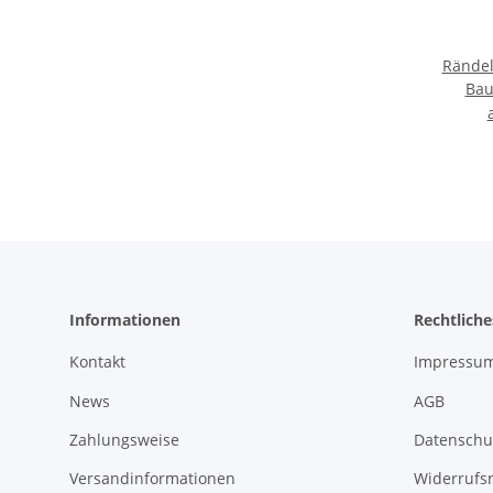
Rände
Bau
thumb 
E
Dau
St
Informationen
Rechtliche
Kontakt
Impressu
News
AGB
Zahlungsweise
Datenschu
Versandinformationen
Widerrufs