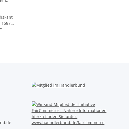
hskant
 1587
ern A2
*
ern
rn cap
nd.de