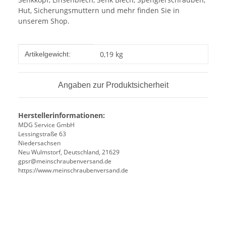
Hut, Sicherungsmuttern und mehr finden Sie in
unserem Shop.
Produkteigenschaft
Wert
0,19
kg
Artikelgewicht:
Angaben zur Produktsicherheit
Herstellerinformationen:
MDG Service GmbH
Lessingstraße 63
Niedersachsen
Neu Wulmstorf, Deutschland, 21629
gpsr@meinschraubenversand.de
https://www.meinschraubenversand.de