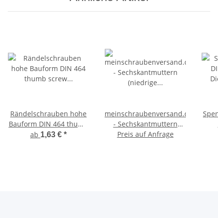
Rändelschrauben hohe
meinschraubenversand.de
Spen
Bauform DIN 464 thumb
- Sechskantmuttern
screw rostfreier
(niedrige Form, mit Fase)
Preis auf Anfrage
D
ab
1,63 €
*
Edelstahl A1
nach DIN 439 / ISO 4035
Daumenschrauben
- Halbmuttern A2 V2A
Stellschrauben
rostfreier Edelstahl -
ros
flache Standardmutter