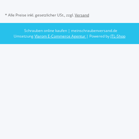
* Alle Preise inkl. gesetzlicher USt., zzgl.
Versand
Schrauben online kaufen | meinschraubenversand.de
Umsetzung
Vlarom E-Commerce Agentur
| Powered by
JTL-Shop