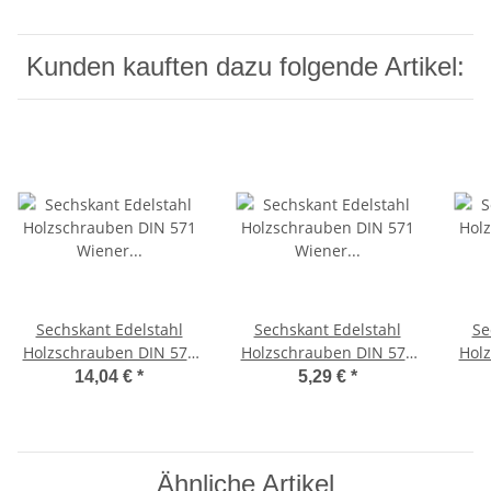
Kunden kauften dazu folgende Artikel:
Sechskant Edelstahl
Sechskant Edelstahl
Se
Holzschrauben DIN 571
Holzschrauben DIN 571
Hol
Wiener Schrauben
Wiener Schrauben
W
14,04 €
*
5,29 €
*
Schlüsselschrauben
Schlüsselschrauben
Sc
Holzschrauben
Holzschrauben
Edelstahlschrauben
Edelstahlschrauben
Ed
Rostfrei 8 x 120 mm 25
Rostfrei 8 x 80 mm 10
Ros
Ähnliche Artikel