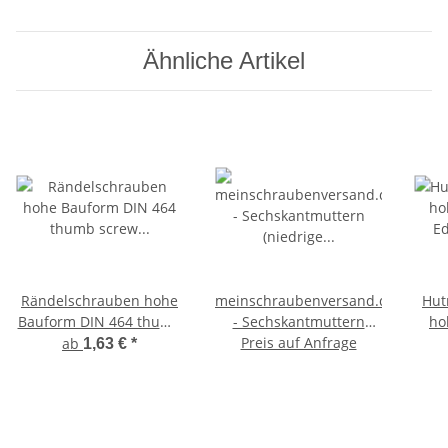
Ähnliche Artikel
Rändelschrauben hohe
meinschraubenversand.de
Hut
Bauform DIN 464 thumb
- Sechskantmuttern
ho
screw rostfreier
(niedrige Form, mit Fase)
Preis auf Anfrage
Ed
ab
1,63 €
*
Edelstahl A1
nach DIN 439 / ISO 4035
Daumenschrauben
- Halbmuttern A2 V2A
Sec
Stellschrauben
rostfreier Edelstahl -
flache Standardmutter