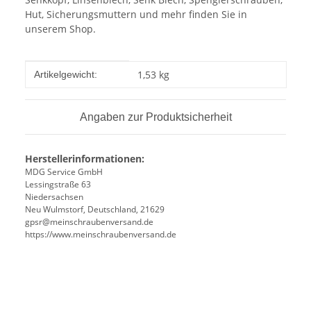
Hut, Sicherungsmuttern und mehr finden Sie in
unserem Shop.
Produkteigenschaft
Wert
1,53
kg
Artikelgewicht:
Angaben zur Produktsicherheit
Herstellerinformationen:
MDG Service GmbH
Lessingstraße 63
Niedersachsen
Neu Wulmstorf, Deutschland, 21629
gpsr@meinschraubenversand.de
https://www.meinschraubenversand.de