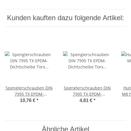
Kunden kauften dazu folgende Artikel:
Spenglerschrauben DIN
Spenglerschrauben DIN
Hut
7995 TX EPDM-
7995 TX EPDM-
M8 h
Dichtscheibe Torx
Dichtscheibe Torx
Ed
10,76 €
*
4,81 €
*
Neopren-
Neopren-
Gummidichtung
Gummidichtung
Sec
rostfreier A2 Edelstahl
rostfreier A2 Edelstahl
n
4,5 x 55 mm - 15 mm 100
4,5 x 40 mm - 15 mm 50
Ähnliche Artikel