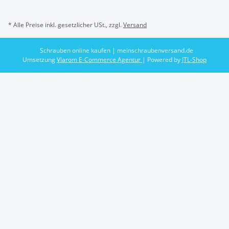
* Alle Preise inkl. gesetzlicher USt., zzgl.
Versand
Schrauben online kaufen | meinschraubenversand.de
Umsetzung
Vlarom E-Commerce Agentur
| Powered by
JTL-Shop