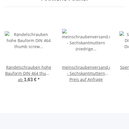
Rändelschrauben hohe
meinschraubenversand.de
Spen
Bauform DIN 464 thumb
- Sechskantmuttern
screw rostfreier
(niedrige Form, mit Fase)
Preis auf Anfrage
D
ab
1,63 €
*
Edelstahl A1
nach DIN 439 / ISO 4035
Daumenschrauben
- Halbmuttern A2 V2A
Stellschrauben
rostfreier Edelstahl -
ros
flache Standardmutter