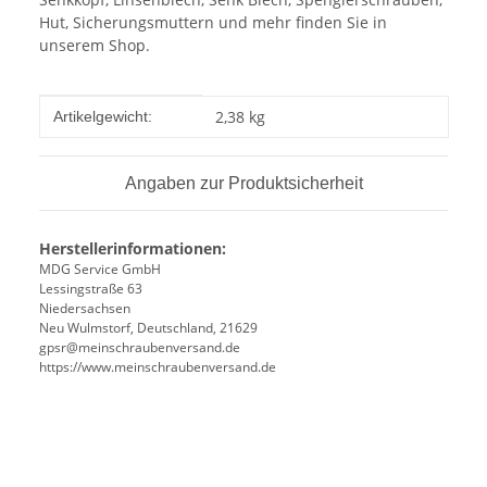
Hut, Sicherungsmuttern und mehr finden Sie in
unserem Shop.
Produkteigenschaft
Wert
2,38
kg
Artikelgewicht:
Angaben zur Produktsicherheit
Herstellerinformationen:
MDG Service GmbH
Lessingstraße 63
Niedersachsen
Neu Wulmstorf, Deutschland, 21629
gpsr@meinschraubenversand.de
https://www.meinschraubenversand.de