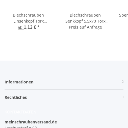
Blechschrauben
Blechschrauben
Spen
Linsenkopf Torx
Senkkopf 5,5x70 Torx
Edelstahl ISO 14585 DIN
Edelstahl ISO 14586 DIN
Preis auf Anfrage
D
ab
1,13 €
*
7981 Bohrspitze-
7982 Bohrspitze-
selbstschneidend
selbstschneidend 5,5 x
70 mm 100 Stück
ros
Informationen
Rechtliches
KONTAKTDATEN
meinschraubenversand.de
Lessingstraße 63