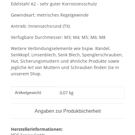
Edelstahl A2 - sehr guter Korrosionsschutz
Gewindeart: metrisches Regelgewinde
Antrieb: Innensechsrund (TX)
Verfügbare Durchmesser: M3; M4; M5; M6; M8
Weitere Verbindungselemente wie bspw. Rändel,
Senkkopf, Linsenblech, Senk Blech, Spenglerschrauben,
Hut, Sicherungsmuttern und ähnliche Produkte sowie
jegliche Art von Muttern und Schrauben finden Sie in
unserem Shop.
Produkteigenschaft
Wert
0,07
kg
Artikelgewicht:
Angaben zur Produktsicherheit
Herstellerinformationen:
MDG Service GmbH