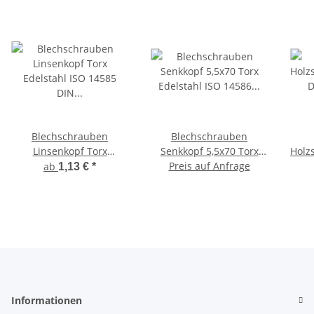
Blechschrauben
Blechschrauben
Linsenkopf Torx
Senkkopf 5,5x70 Torx
Holz
Edelstahl ISO 14585 DIN
Edelstahl ISO 14586 DIN
Preis auf Anfrage
ab
1,13 €
*
7981 Bohrspitze-
7982 Bohrspitze-
selbstschneidend
selbstschneidend 5,5 x
Sc
70 mm 100 Stück
H
Informationen