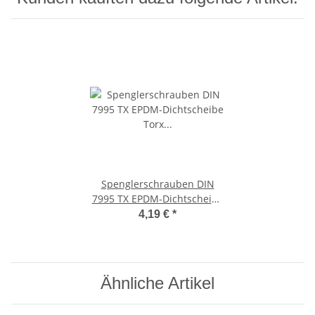
Spenglerschrauben DIN
7995 TX EPDM-Dichtscheibe
Torx Neopren-
4,19 €
*
Gummidichtung rostfreier
A2 Edelstahl 4,5 x 25 mm -
20 mm 25
Ähnliche Artikel