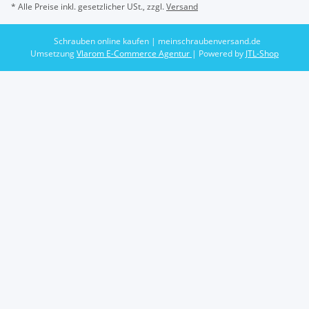
* Alle Preise inkl. gesetzlicher USt., zzgl.
Versand
Schrauben online kaufen | meinschraubenversand.de
Umsetzung
Vlarom E-Commerce Agentur
| Powered by
JTL-Shop