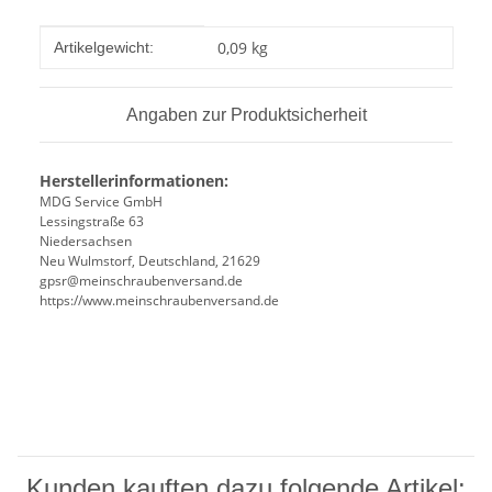
Produkteigenschaft
Wert
0,09
kg
Artikelgewicht:
Angaben zur Produktsicherheit
Herstellerinformationen:
MDG Service GmbH
Lessingstraße 63
Niedersachsen
Neu Wulmstorf, Deutschland, 21629
gpsr@meinschraubenversand.de
https://www.meinschraubenversand.de
Kunden kauften dazu folgende Artikel: