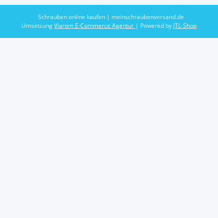
Schrauben online kaufen | meinschraubenversand.de
Umsetzung
Vlarom E-Commerce Agentur
| Powered by
JTL-Shop