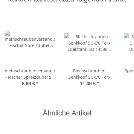
meinschraubenversand.de
Blechschrauben
Spen
- Fischer Spreizdübel S -
Senkkopf 5,5x70 Torx
alle Größen & Mengen (S
Edelstahl ISO 14586 DIN
D
8,89 €
*
11,49 €
*
4mm, S 5mm, S 6mm, S
7982 Bohrspitze-
8mm, S 10mm, S 12mm)
selbstschneidend 5,5 x
- (2-fach-Spreizung
70 mm 100 Stück 4,8 x
ros
Nylon Dübel) S 6 x
38 mm 100
4,5 
Ähnliche Artikel
30mm 100