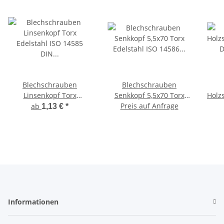
Blechschrauben
Blechschrauben
Linsenkopf Torx
Senkkopf 5,5x70 Torx
Holz
Edelstahl ISO 14585 DIN
Edelstahl ISO 14586 DIN
Preis auf Anfrage
ab
1,13 €
*
7981 Bohrspitze-
7982 Bohrspitze-
selbstschneidend
selbstschneidend 5,5 x
Sc
70 mm 100 Stück
H
Informationen