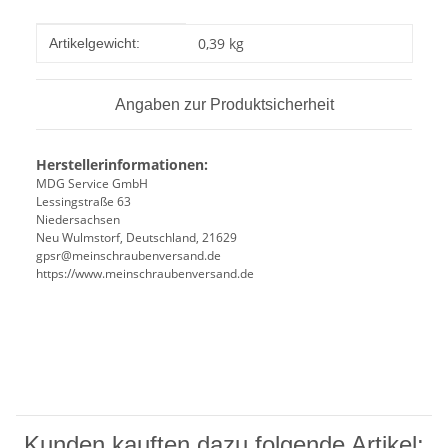
Produkteigenschaft
Wert
0,39
kg
Artikelgewicht:
Angaben zur Produktsicherheit
Herstellerinformationen:
MDG Service GmbH
Lessingstraße 63
Niedersachsen
Neu Wulmstorf, Deutschland, 21629
gpsr@meinschraubenversand.de
https://www.meinschraubenversand.de
Kunden kauften dazu folgende Artikel: