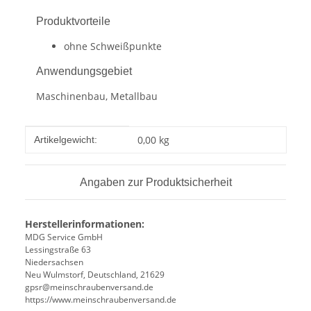
Produktvorteile
ohne Schweißpunkte
Anwendungsgebiet
Maschinenbau, Metallbau
Produkteigenschaft
Wert
0,00
kg
Artikelgewicht:
Angaben zur Produktsicherheit
Herstellerinformationen:
MDG Service GmbH
Lessingstraße 63
Niedersachsen
Neu Wulmstorf, Deutschland, 21629
gpsr@meinschraubenversand.de
https://www.meinschraubenversand.de