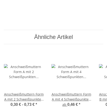
Ähnliche Artikel
Anschweißmuttern Form
Anschweißmuttern Form
Ansc
A mit 2 Schweißpunkten
A mit 4 Schweißpunkten
B mi
unten A2
unten A2
ab
0,30 € -
0,73 €
*
0,46 €
*